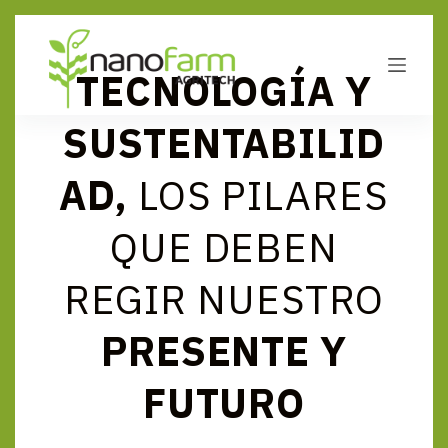
S
a
l
t
TECNOLOGÍA Y
a
r
SUSTENTABILID
a
l
c
AD,
LOS PILARES
o
n
t
QUE DEBEN
e
n
i
REGIR NUESTRO
d
o
PRESENTE Y
FUTURO