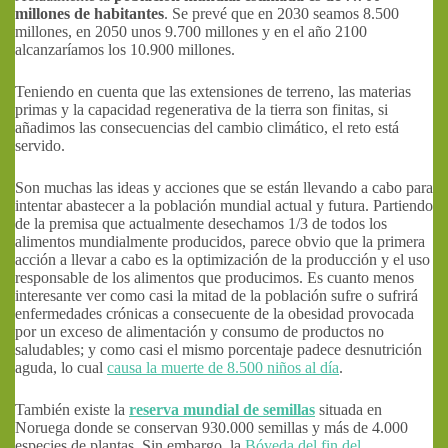
millones de habitantes
. Se prevé que en 2030 seamos 8.500
millones, en 2050 unos 9.700 millones y en el año 2100
alcanzaríamos los 10.900 millones.
Teniendo en cuenta que las extensiones de terreno, las materias
primas y la capacidad regenerativa de la tierra son finitas, si
añadimos las consecuencias del cambio climático, el reto está
servido.
Son muchas las ideas y acciones que se están llevando a cabo para
intentar abastecer a la población mundial actual y futura. Partiendo
de la premisa que actualmente desechamos 1/3 de todos los
alimentos mundialmente producidos, parece obvio que la primera
acción a llevar a cabo es la optimización de la producción y el uso
responsable de los alimentos que producimos. Es cuanto menos
interesante ver como casi la mitad de la población sufre o sufrirá
enfermedades crónicas a consecuente de la obesidad provocada
por un exceso de alimentación y consumo de productos no
saludables; y como casi el mismo porcentaje padece desnutrición
aguda, lo cual
causa la muerte de 8.500 niños al día
.
También existe la
reserva mundial de semillas
situada en
Noruega donde se conservan 930.000 semillas y más de 4.000
especies de plantas. Sin embargo, la
Bóveda del fin del